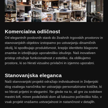
Komercialna odličnost
Od elegantnih poslovnih stavb do živahnih trgovskih prostorov in
stanovanjskih objektov izstopamo po ustvarjanju dinamičnih
okolij, ki spodbujajo produktivnost, krepijo identiteto blagovne
znamke in izboljšujejo uporabniško izkušnjo. Naš inovativen
pristop združuje funkcionalnost z estetiko, da oblikujemo
prostore, ki so hkrati vizualno privlačni in izjemno uporabni.
Stanovanjska eleganca
Naši stanovanjski projekti odražajo individualnost in življenjski
slog vsakega naročnika ter ustvarjajo personalizirane kotičke, ki
so hkrati prijetni in elegantni. Ne glede na to, ali gre za sodoben
mestni loft, miren podeželski dom ali luksuzno počitniško hišo, v
vsak projekt vnašamo ustvarjalnost in natančnost v detajlih.