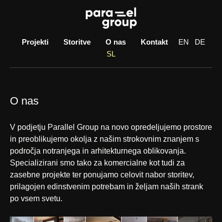
Skip
to
content
Projekti
Storitve
O nas
Kontakt
EN
DE
SL
O nas
V podjetju Parallel Group na novo opredeljujemo prostore
in preoblikujemo okolja z našim strokovnim znanjem s
področja notranjega in arhitekturnega oblikovanja.
Specializirani smo tako za komercialne kot tudi za
zasebne projekte ter ponujamo celovit nabor storitev,
prilagojen edinstvenim potrebam in željam naših strank
po vsem svetu.