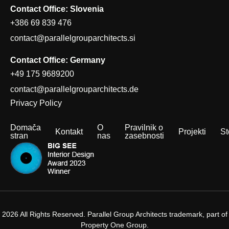
Contact Office: Slovenia
+386 69 839 476
contact@parallelgrouparchitects.si
Contact Office: Germany
+49 175 9689200
contact@parallelgrouparchitects.de
Privacy Policy
Domača
O
Pravilnik o
Kontakt
Projekti
St
stran
nas
zasebnosti
2026 All Rights Reserved. Parallel Group Architects trademark, part of
Property One Group.