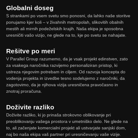
Globalni doseg
S strankami po vsem svetu smo ponosni, da lahko naše storitve
ponujamo kjer koli – v živahnih metropolah, slikovitih obalnih
mestih ali mirnih podeželskih krajih. Naša ekipa je sposobna
uresničiti vašo vizijo, ne glede na to, kje po svetu se nahajate.
Rešitve po meri
V Parallel Group razumemo, da je vsak projekt edinstven, zato
za vsakega naročnika razvijemo personaliziran pristop, ki
ustreza njegovim potrebam in ciljem. Od razvoja koncepta do
vodenja projekta in izvedbe tesno sodelujemo z naročniki, da
zagotovimo, da je njihova vizija uresničena pravočasno in
znotraj proračuna.
Doživite razliko
Doživite razliko, ki jo prinaša strokovno oblikovanje pri
preoblikovanju vašega prostora v umetniško delo. Ne glede na
to, ali začenjate komercialni projekt ali ustvarjate sanjski dom,
naj bo naša ekipa vaš partner pri uresničevanju vaše vizije.